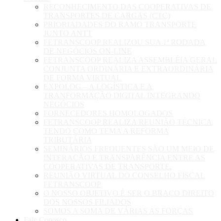
RECONHECIMENTO DAS COOPERATIVAS DE
TRANSPORTES DE CARGAS (CTC)
PRIORIADADES DO RAMO TRANSPORTE
JUNTO ANTT
FETRANSCOOP REALIZOU SUA 1ª RODADA
DE NEGÓCIOS ON-LINE
FETRANSCOOP REALIZA ASSEMBLÉIA GERAL
CONJUNTA ORDINÁRIA E EXTRAORDINÁRIA
DE FORMA VIRTUAL
EXPOLOG – A LOGÍSTICA E A
TRANFORMAÇÃO DIGITAL INTEGRANDO
NEGÓCIOS
FORNECEDORES HOMOLOGADOS
FETRANSCOOP REALIZA REUNIÃO TÉCNICA
TENDO COMO TEMA A REFORMA
TRIBUTÁRIA
SEMINÁRIOS FREQUENTES SÃO UM MEIO DE
INTERAÇÃO E TRANSPARÊNCIA ENTRE AS
COOPERATIVAS DE TRANSPORTE.
REUNIÃO VIRTUAL DO CONSELHO FISCAL
FETRANSCOOP
O NOSSO OBJETIVO É SER O BRAÇO DIREITO
DOS NOSSOS FILIADOS
SOMOS A SOMA DE VÁRIAS AS FORÇAS
Fale Conosco