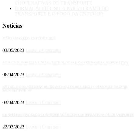
COOPERATIVAS DE TRANSPORTE
FORMAÇÃO TÉCNICA PARA O RAMO DO
TRANSPORTE É O FOCO DA CNTCOOP
Notícias
MAIO AMARELO CNTCOOP 2023
03/05/2023
Leave a Comment
AGO CNTCOOP 2023: UNIÃO, TECNOLOGIA E GOVERNANÇA CORPORATIVA
06/04/2023
Leave a Comment
RNTRC: COOPERATIVAS DE TRANSPORTES DE CARGAS DEVEM ATUALIZAR
SEUS REGISTROS
03/04/2023
Leave a Comment
CONSELHO FISCAL DA CONFEDERAÇÃO DAS COOPERATIVAS DE TRANSPORTE
22/03/2023
Leave a Comment