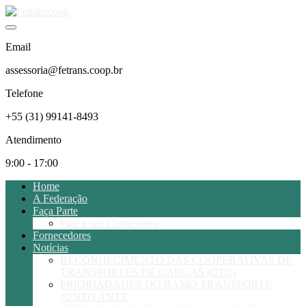
Email
assessoria@fetrans.coop.br
Telefone
+55 (31) 99141-8493
Atendimento
9:00 - 17:00
Home
A Federação
Faça Parte
Filie a sua Cooperativa
Fornecedores
Notícias
RECONHECIMENTO DAS COOPERATIVAS DE
TRANSPORTES DE CARGAS (CTC)
PRIORIADADES DO RAMO TRANSPORTE
JUNTO ANTT