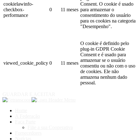
cookielawinfo-
Consent. O cookie é usado
checkbox-
0
11 meses
para armazenar o
performance
consentimento do usuário
para os cookies na categoria
"Desempenho".
O cookie é definido pelo
plug-in GDPR Cookie
Consent e é usado para
armazenar se o usuário
viewed_cookie_policy
0
11 meses
consentiu ou não com o uso
de cookies. Ele não
armazena nenhum dado
pessoal.
GUARDAR E ACEITAR
Home
A Federação
Faça Parte
Filie a sua Cooperativa
Fornecedores
Notícias