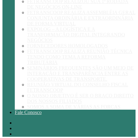
FETRANSCOOP REALIZOU SUA 1ª RODADA
DE NEGÓCIOS ON-LINE
FETRANSCOOP REALIZA ASSEMBLÉIA GERAL
CONJUNTA ORDINÁRIA E EXTRAORDINÁRIA
DE FORMA VIRTUAL
EXPOLOG – A LOGÍSTICA E A
TRANFORMAÇÃO DIGITAL INTEGRANDO
NEGÓCIOS
FORNECEDORES HOMOLOGADOS
FETRANSCOOP REALIZA REUNIÃO TÉCNICA
TENDO COMO TEMA A REFORMA
TRIBUTÁRIA
SEMINÁRIOS FREQUENTES SÃO UM MEIO DE
INTERAÇÃO E TRANSPARÊNCIA ENTRE AS
COOPERATIVAS DE TRANSPORTE.
REUNIÃO VIRTUAL DO CONSELHO FISCAL
FETRANSCOOP
O NOSSO OBJETIVO É SER O BRAÇO DIREITO
DOS NOSSOS FILIADOS
SOMOS A SOMA DE VÁRIAS AS FORÇAS
Fale Conosco