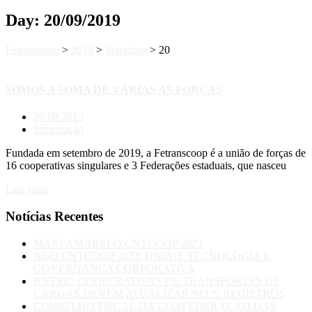
Day:
20/09/2019
Fetranscoop
>
2019
>
Setembro
>
20
SOMOS A SOMA DE VÁRIAS AS FORÇAS
20/09/2019
Informação
Fundada em setembro de 2019, a Fetranscoop é a união de forças de
16 cooperativas singulares e 3 Federações estaduais, que nasceu
Leia mais
Notícias Recentes
MAIO AMARELO CNTCOOP 2023
AGO CNTCOOP 2023: UNIÃO, TECNOLOGIA E
GOVERNANÇA CORPORATIVA
RNTRC: COOPERATIVAS DE TRANSPORTES DE
CARGAS DEVEM ATUALIZAR SEUS REGISTROS
CONSELHO FISCAL DA CONFEDERAÇÃO DAS