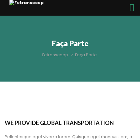
Faça Parte
Fetranscoop
>
Faça Parte
WE PROVIDE GLOBAL TRANSPORTATION
Pellentesque eget viverra lorem. Quisque eget rhoncus sem, a