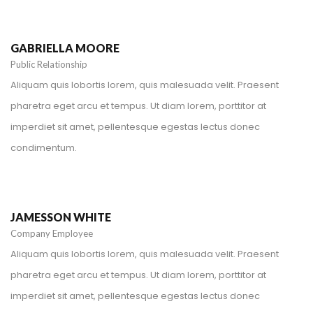
+1 212-226-3127
gabriellamoore@spyropress.com
GABRIELLA MOORE
Public Relationship
Aliquam quis lobortis lorem, quis malesuada velit. Praesent
pharetra eget arcu et tempus. Ut diam lorem, porttitor at
imperdiet sit amet, pellentesque egestas lectus donec
condimentum.
+1 212-226-3127
jamessonwhite@spyropress.com
JAMESSON WHITE
Company Employee
Aliquam quis lobortis lorem, quis malesuada velit. Praesent
pharetra eget arcu et tempus. Ut diam lorem, porttitor at
imperdiet sit amet, pellentesque egestas lectus donec