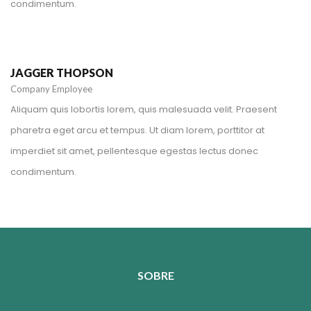
condimentum.
+1 212-226-3127
jaggerthopson@spyropress.com
JAGGER THOPSON
Company Employee
Aliquam quis lobortis lorem, quis malesuada velit. Praesent
pharetra eget arcu et tempus. Ut diam lorem, porttitor at
imperdiet sit amet, pellentesque egestas lectus donec
condimentum.
SOBRE