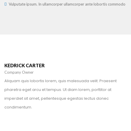
Vulputate ipsum. In ullamcorper ullamcorper ante lobortis commodo
+1 212-226-3127
kedrickcarter@spyropress.com
KEDRICK CARTER
Company Owner
Aliquam quis lobortis lorem, quis malesuada velit. Praesent
pharetra eget arcu et tempus. Ut diam lorem, porttitor at
imperdiet sit amet, pellentesque egestas lectus donec
condimentum.
+241111113432
danieledwards@spyropress.com