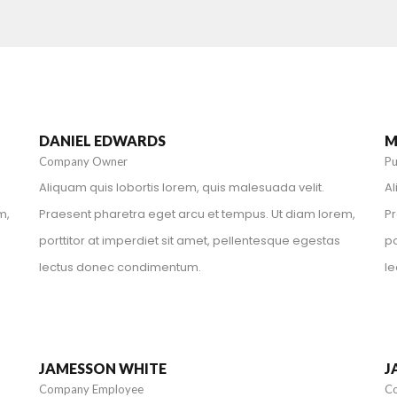
+241111113432
danieledwards@spyropress.com
DANIEL EDWARDS
M
Company Owner
Pu
Aliquam quis lobortis lorem, quis malesuada velit.
Al
m,
Praesent pharetra eget arcu et tempus. Ut diam lorem,
Pr
porttitor at imperdiet sit amet, pellentesque egestas
po
lectus donec condimentum.
l
+1 212-226-3127
jamessonwhite@spyropress.com
JAMESSON WHITE
J
Company Employee
C