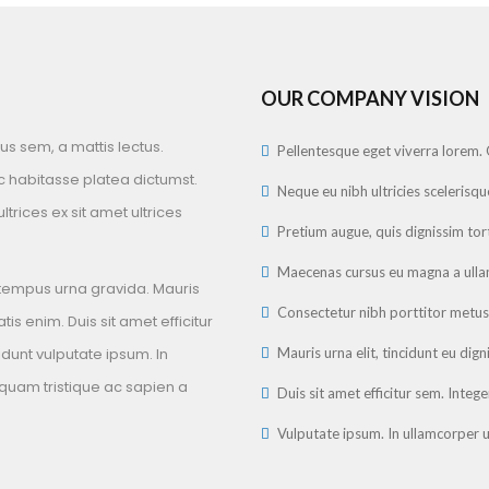
OUR COMPANY VISION
s sem, a mattis lectus.
Pellentesque eget viverra lorem. 
ac habitasse platea dictumst.
Neque eu nibh ultricies scelerisqu
trices ex sit amet ultrices
Pretium augue, quis dignissim tort
Maecenas cursus eu magna a ull
 tempus urna gravida. Mauris
Consectetur nibh porttitor metus
is enim. Duis sit amet efficitur
idunt vulputate ipsum. In
Mauris urna elit, tincidunt eu di
quam tristique ac sapien a
Duis sit amet efficitur sem. Intege
Vulputate ipsum. In ullamcorper