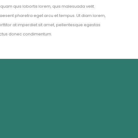
iquam quis lobortis lorem, quis malesuada velit.
aesent pharetra eget arcu et tempus. Ut diam lorem,
rttitor at imperdiet sit amet, pellentesque egestas
ectus donec condimentum.