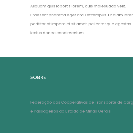
Aliquam quis lobortis lorem, quis malesuada velit.
Praesent pharetra eget arcu et tempus. Ut diam lore
porttitor at imperdiet sit amet, pellentesque egestas
lectus donec condimentum.
SOBRE
Federação das Cooperativas de Transporte de Car
e Passageiros do Estado de Minas Gerais