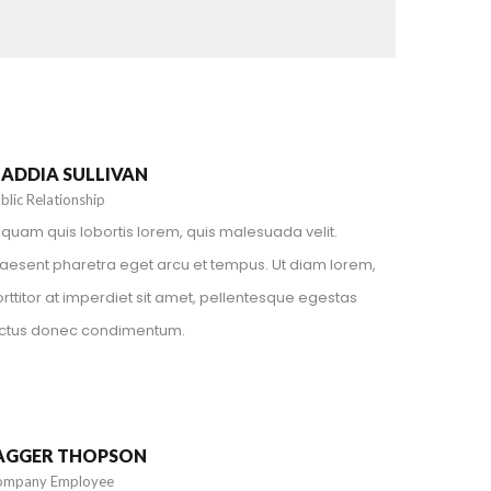
+1 212-226-3127
maddiasullivan@spyropress.com
ADDIA SULLIVAN
blic Relationship
iquam quis lobortis lorem, quis malesuada velit.
aesent pharetra eget arcu et tempus. Ut diam lorem,
rttitor at imperdiet sit amet, pellentesque egestas
ectus donec condimentum.
+1 212-226-3127
jaggerthopson@spyropress.com
AGGER THOPSON
ompany Employee