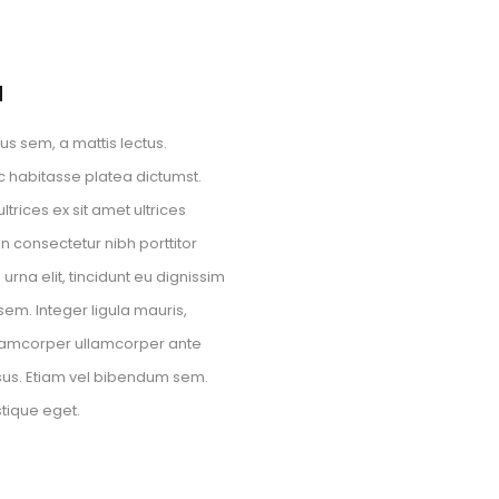
N
s sem, a mattis lectus.
ac habitasse platea dictumst.
trices ex sit amet ultrices
 consectetur nibh porttitor
na elit, tincidunt eu dignissim
sem. Integer ligula mauris,
ullamcorper ullamcorper ante
sus. Etiam vel bibendum sem.
stique eget.