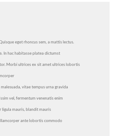
Quisque eget rhoncus sem, a mattis lectus.
e. In hac habitasse platea dictumst
or. Morbi ultrices ex sit amet ultrices lobortis
amcorper
 malesuada, vitae tempus urna gravida
gnissim vel, fermentum venenatis enim
r ligula mauris, blandit mauris
 ullamcorper ante lobortis commodo