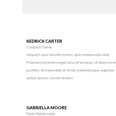
+1 212-226-3127
kedrickcarter@spyropress.com
KEDRICK CARTER
Company Owner
Aliquam quis lobortis lorem, quis malesuada velit.
Praesent pharetra eget arcu et tempus. Ut diam lore
porttitor at imperdiet sit amet, pellentesque egestas
lectus donec condimentum.
+1 212-226-3127
gabriellamoore@spyropress.com
GABRIELLA MOORE
Public Relationship