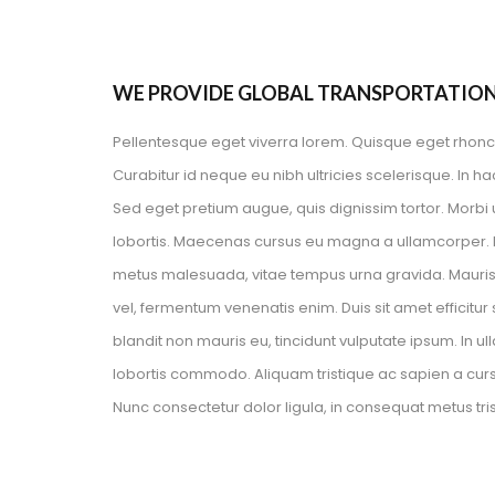
WE PROVIDE GLOBAL TRANSPORTATIO
Pellentesque eget viverra lorem. Quisque eget rhoncu
Curabitur id neque eu nibh ultricies scelerisque. In h
Sed eget pretium augue, quis dignissim tortor. Morbi ul
lobortis. Maecenas cursus eu magna a ullamcorper. In
metus malesuada, vitae tempus urna gravida. Mauris ur
vel, fermentum venenatis enim. Duis sit amet efficitur 
blandit non mauris eu, tincidunt vulputate ipsum. In 
lobortis commodo. Aliquam tristique ac sapien a cur
Nunc consectetur dolor ligula, in consequat metus tri