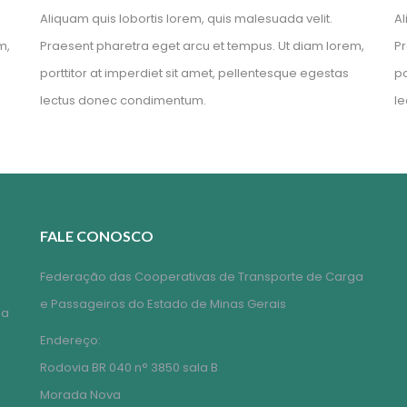
Aliquam quis lobortis lorem, quis malesuada velit.
Al
m,
Praesent pharetra eget arcu et tempus. Ut diam lorem,
Pr
porttitor at imperdiet sit amet, pellentesque egestas
po
lectus donec condimentum.
l
FALE CONOSCO
Federação das Cooperativas de Transporte de Carga
e Passageiros do Estado de Minas Gerais
ga
Endereço:
Rodovia BR 040 n° 3850 sala B
Morada Nova