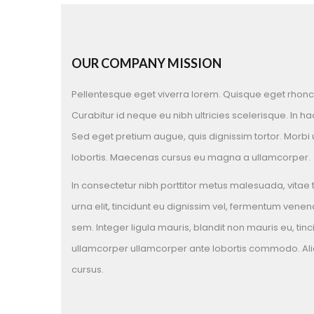
OUR COMPANY MISSION
Pellentesque eget viverra lorem. Quisque eget rhoncu
Curabitur id neque eu nibh ultricies scelerisque. In h
Sed eget pretium augue, quis dignissim tortor. Morbi ul
lobortis. Maecenas cursus eu magna a ullamcorper.
In consectetur nibh porttitor metus malesuada, vitae
urna elit, tincidunt eu dignissim vel, fermentum venenat
sem. Integer ligula mauris, blandit non mauris eu, tinc
ullamcorper ullamcorper ante lobortis commodo. Ali
cursus.